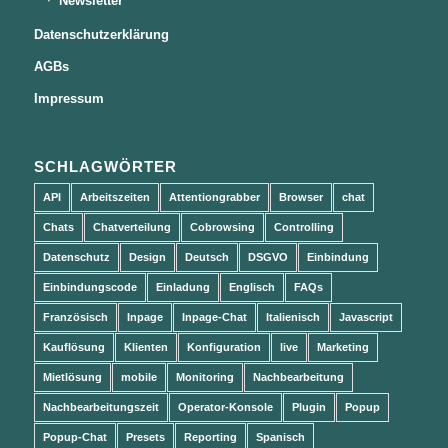
Newsletter
Datenschutzerklärung
AGBs
Impressum
SCHLAGWÖRTER
API
Arbeitszeiten
Attentiongrabber
Browser
chat
Chats
Chatverteilung
Cobrowsing
Controlling
Datenschutz
Design
Deutsch
DSGVO
Einbindung
Einbindungscode
Einladung
Englisch
FAQs
Französisch
Inpage
Inpage-Chat
Italienisch
Javascript
Kauflösung
Klienten
Konfiguration
live
Marketing
Mietlösung
mobile
Monitoring
Nachbearbeitung
Nachbearbeitungszeit
Operator-Konsole
Plugin
Popup
Popup-Chat
Presets
Reporting
Spanisch