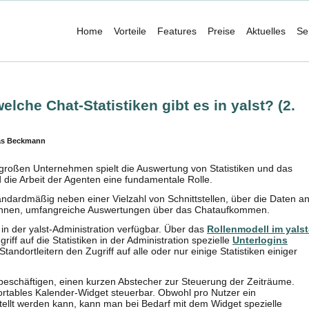
Home
Vorteile
Features
Preise
Aktuelles
Se
lche Chat-Statistiken gibt es in yalst? (2.
as Beckmann
 großen Unternehmen spielt die Auswertung von Statistiken und das
 die Arbeit der Agenten eine fundamentale Rolle.
andardmäßig neben einer Vielzahl von Schnittstellen, über die Daten a
nnen, umfangreiche Auswertungen über das Chataufkommen.
h in der yalst-Administration verfügbar. Über das
Rollenmodell im yalst
iff auf die Statistiken in der Administration spezielle
Unterlogins
tandortleitern den Zugriff auf alle oder nur einige Statistiken einiger
n beschäftigen, einen kurzen Abstecher zur Steuerung der Zeiträume.
fortables Kalender-Widget steuerbar. Obwohl pro Nutzer ein
stellt werden kann, kann man bei Bedarf mit dem Widget spezielle