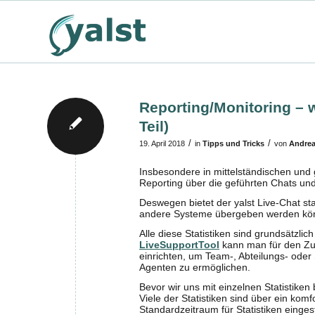
Reporting/Monitoring – we
Teil)
/
/
19. April 2018
in
Tipps und Tricks
von
Andre
Insbesondere in mittelständischen und
Reporting über die geführten Chats und
Deswegen bietet der yalst Live-Chat st
andere Systeme übergeben werden kö
Alle diese Statistiken sind grundsätzlic
LiveSupportTool
kann man für den Zugr
einrichten, um Team-, Abteilungs- oder S
Agenten zu ermöglichen.
Bevor wir uns mit einzelnen Statistike
Viele der Statistiken sind über ein kom
Standardzeitraum für Statistiken einge