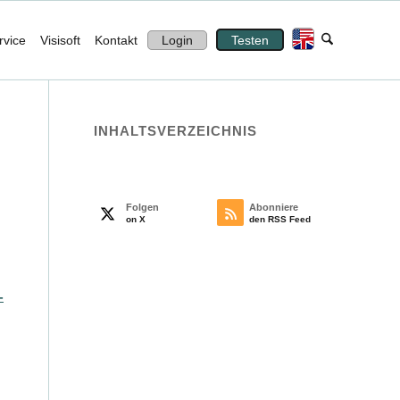
rvice
Visisoft
Kontakt
Login
Testen
INHALTS­VERZEICHNIS
Folgen
Abonniere
on X
den RSS Feed
n
-