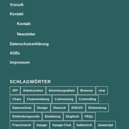
Visisoft
Kontakt
Kontakt
Newsletter
Datenschutzerklärung
AGBs
Impressum
SCHLAGWÖRTER
API
Arbeitszeiten
Attentiongrabber
Browser
chat
Chats
Chatverteilung
Cobrowsing
Controlling
Datenschutz
Design
Deutsch
DSGVO
Einbindung
Einbindungscode
Einladung
Englisch
FAQs
Französisch
Inpage
Inpage-Chat
Italienisch
Javascript