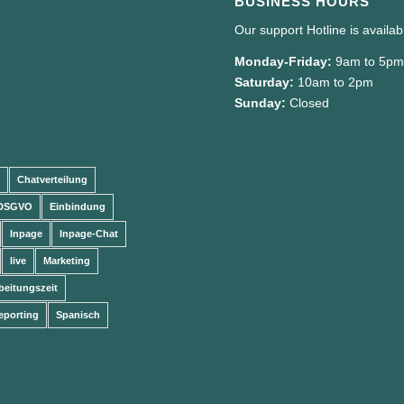
BUSINESS HOURS
Our support Hotline is availa
Monday-Friday:
9am to 5p
Saturday:
10am to 2pm
Sunday:
Closed
Chatverteilung
DSGVO
Einbindung
Inpage
Inpage-Chat
live
Marketing
beitungszeit
eporting
Spanisch