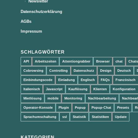
Newsletter
Datenschutzerklärung
AGBs
Impressum
SCHLAGWÖRTER
API
Arbeitszeiten
Attentiongrabber
Browser
chat
Chats
Cobrowsing
Controlling
Datenschutz
Design
Deutsch
Einbindungscode
Einladung
Englisch
FAQs
Französisch
Italienisch
Javascript
Kauflösung
Klienten
Konfiguration
Mietlösung
mobile
Monitoring
Nachbearbeitung
Nachbear
Operator-Konsole
Plugin
Popup
Popup-Chat
Presets
R
Sprachumschaltung
ssl
Statistik
Statistiken
Update
KATEGORIEN