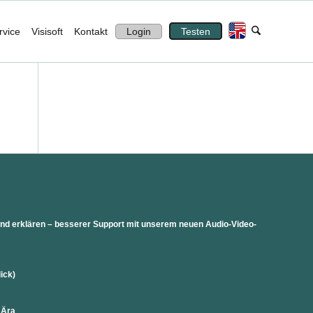
rvice
Visisoft
Kontakt
Login
Testen
 und erklären – besserer Support mit unserem neuen Audio-Video-
lick)
 Ära