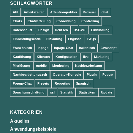
SCHLAGWÖRTER
API
Arbeitszeiten
Attentiongrabber
Browser
chat
Chats
Chatverteilung
Cobrowsing
Controlling
Datenschutz
Design
Deutsch
DSGVO
Einbindung
Einbindungscode
Einladung
Englisch
FAQs
Französisch
Inpage
Inpage-Chat
Italienisch
Javascript
Kauflösung
Klienten
Konfiguration
live
Marketing
Mietlösung
mobile
Monitoring
Nachbearbeitung
Nachbearbeitungszeit
Operator-Konsole
Plugin
Popup
Popup-Chat
Presets
Reporting
Spanisch
Sprachumschaltung
ssl
Statistik
Statistiken
Update
KATEGORIEN
Aktuelles
Anwendungsbeispiele