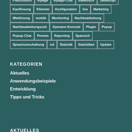
Französisch
Inpage
Inpage-Chat
Italienisch
Javascript
Kauflösung
Klienten
Konfiguration
live
Marketing
Mietlösung
mobile
Monitoring
Nachbearbeitung
Nachbearbeitungszeit
Operator-Konsole
Plugin
Popup
Popup-Chat
Presets
Reporting
Spanisch
Sprachumschaltung
ssl
Statistik
Statistiken
Update
KATEGORIEN
Aktuelles
Anwendungsbeispiele
Entwicklung
Tipps und Tricks
AKTUELLES