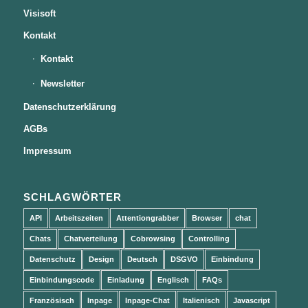
Visisoft
Kontakt
Kontakt
Newsletter
Datenschutzerklärung
AGBs
Impressum
SCHLAGWÖRTER
API
Arbeitszeiten
Attentiongrabber
Browser
chat
Chats
Chatverteilung
Cobrowsing
Controlling
Datenschutz
Design
Deutsch
DSGVO
Einbindung
Einbindungscode
Einladung
Englisch
FAQs
Französisch
Inpage
Inpage-Chat
Italienisch
Javascript