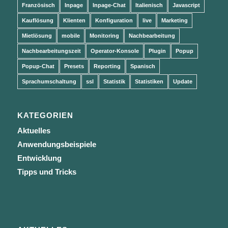
Französisch
Inpage
Inpage-Chat
Italienisch
Javascript
Kauflösung
Klienten
Konfiguration
live
Marketing
Mietlösung
mobile
Monitoring
Nachbearbeitung
Nachbearbeitungszeit
Operator-Konsole
Plugin
Popup
Popup-Chat
Presets
Reporting
Spanisch
Sprachumschaltung
ssl
Statistik
Statistiken
Update
KATEGORIEN
Aktuelles
Anwendungsbeispiele
Entwicklung
Tipps und Tricks