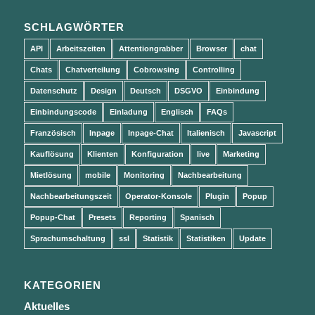
SCHLAGWÖRTER
API
Arbeitszeiten
Attentiongrabber
Browser
chat
Chats
Chatverteilung
Cobrowsing
Controlling
Datenschutz
Design
Deutsch
DSGVO
Einbindung
Einbindungscode
Einladung
Englisch
FAQs
Französisch
Inpage
Inpage-Chat
Italienisch
Javascript
Kauflösung
Klienten
Konfiguration
live
Marketing
Mietlösung
mobile
Monitoring
Nachbearbeitung
Nachbearbeitungszeit
Operator-Konsole
Plugin
Popup
Popup-Chat
Presets
Reporting
Spanisch
Sprachumschaltung
ssl
Statistik
Statistiken
Update
KATEGORIEN
Aktuelles