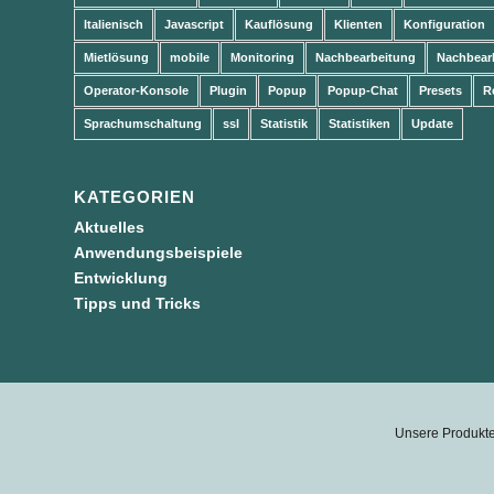
Italienisch
Javascript
Kauflösung
Klienten
Konfiguration
Mietlösung
mobile
Monitoring
Nachbearbeitung
Nachbear
Operator-Konsole
Plugin
Popup
Popup-Chat
Presets
R
Sprachumschaltung
ssl
Statistik
Statistiken
Update
KATEGORIEN
Aktuelles
Anwendungsbeispiele
Entwicklung
Tipps und Tricks
Unsere Produkte