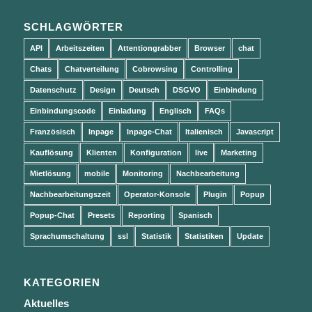
SCHLAGWÖRTER
API
Arbeitszeiten
Attentiongrabber
Browser
chat
Chats
Chatverteilung
Cobrowsing
Controlling
Datenschutz
Design
Deutsch
DSGVO
Einbindung
Einbindungscode
Einladung
Englisch
FAQs
Französisch
Inpage
Inpage-Chat
Italienisch
Javascript
Kauflösung
Klienten
Konfiguration
live
Marketing
Mietlösung
mobile
Monitoring
Nachbearbeitung
Nachbearbeitungszeit
Operator-Konsole
Plugin
Popup
Popup-Chat
Presets
Reporting
Spanisch
Sprachumschaltung
ssl
Statistik
Statistiken
Update
KATEGORIEN
Aktuelles