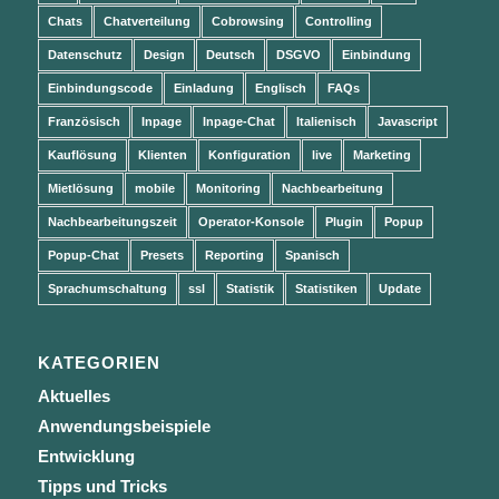
Chats
Chatverteilung
Cobrowsing
Controlling
Datenschutz
Design
Deutsch
DSGVO
Einbindung
Einbindungscode
Einladung
Englisch
FAQs
Französisch
Inpage
Inpage-Chat
Italienisch
Javascript
Kauflösung
Klienten
Konfiguration
live
Marketing
Mietlösung
mobile
Monitoring
Nachbearbeitung
Nachbearbeitungszeit
Operator-Konsole
Plugin
Popup
Popup-Chat
Presets
Reporting
Spanisch
Sprachumschaltung
ssl
Statistik
Statistiken
Update
KATEGORIEN
Aktuelles
Anwendungsbeispiele
Entwicklung
Tipps und Tricks