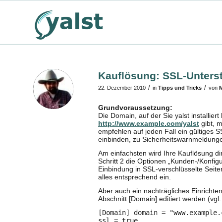
Kauflösung: SSL-Unterst
/
/
22. Dezember 2010
in
Tipps und Tricks
von
M
Grundvoraussetzung:
Die Domain, auf der Sie yalst installie
http://www.example.com/yalst
gibt, 
empfehlen auf jeden Fall ein gültiges SS
einbinden, zu Sicherheitswarnmeldung
Am einfachsten wird Ihre Kauflösung dire
Schritt 2 die Optionen „Kunden-/Konfigu
Einbindung in SSL-verschlüsselte Seite
alles entsprechend ein.
Aber auch ein nachträgliches Einrichten 
Abschnitt [Domain] editiert werden (vgl.
[Domain] domain = "www.example.
ssl = true