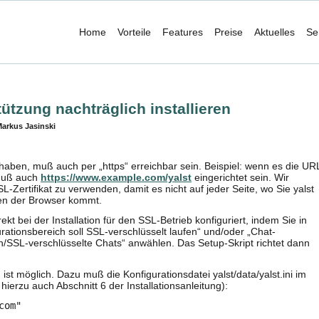
Home
Vorteile
Features
Preise
Aktuelles
Se
ützung nachträglich installieren
arkus Jasinski
rt haben, muß auch per „https“ erreichbar sein. Beispiel: wenn es die UR
muß auch
https://www.example.com/yalst
eingerichtet sein. Wir
L-Zertifikat zu verwenden, damit es nicht auf jeder Seite, wo Sie yalst
en der Browser kommt.
kt bei der Installation für den SSL-Betrieb konfiguriert, indem Sie in
rationsbereich soll SSL-verschlüsselt laufen“ und/oder „Chat-
n/SSL-verschlüsselte Chats“ anwählen. Das Setup-Skript richtet dann
ist möglich. Dazu muß die Konfigurationsdatei yalst/data/yalst.ini im
 hierzu auch Abschnitt 6 der Installationsanleitung):
com"