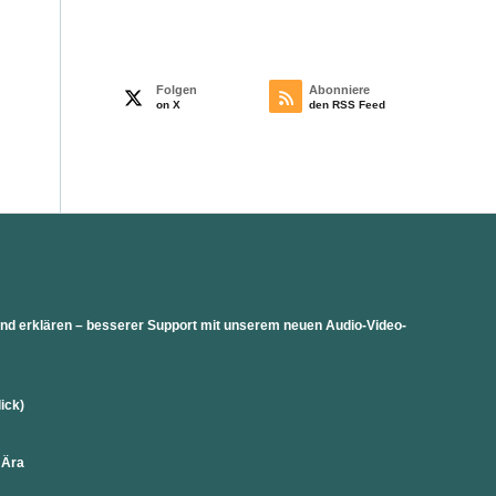
Folgen
Abonniere
on X
den RSS Feed
 und erklären – besserer Support mit unserem neuen Audio-Video-
lick)
 Ära