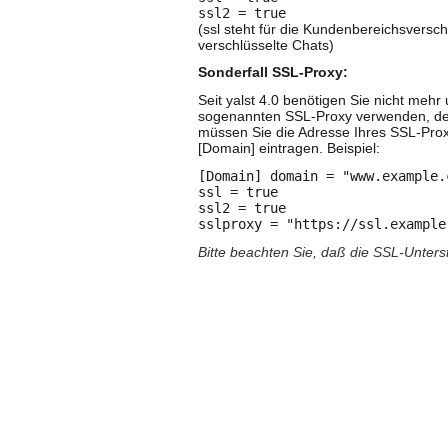
ssl2 = true
(ssl steht für die Kundenbereichsversch
verschlüsselte Chats)
Sonderfall SSL-Proxy:
Seit yalst 4.0 benötigen Sie nicht meh
sogenannten SSL-Proxy verwenden, der v
müssen Sie die Adresse Ihres SSL-Proxy
[Domain] eintragen. Beispiel:
[Domain] domain = "www.example.
ssl = true
ssl2 = true
sslproxy = "https://ssl.example
Bitte beachten Sie, daß die SSL-Unterst