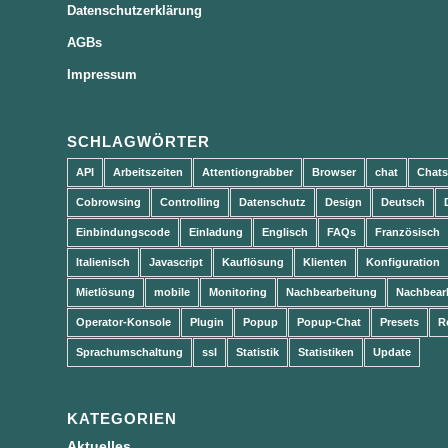
Datenschutzerklärung
AGBs
Impressum
SCHLAGWÖRTER
API
Arbeitszeiten
Attentiongrabber
Browser
chat
Chats
Cobrowsing
Controlling
Datenschutz
Design
Deutsch
Einbindungscode
Einladung
Englisch
FAQs
Französisch
Italienisch
Javascript
Kauflösung
Klienten
Konfiguration
Mietlösung
mobile
Monitoring
Nachbearbeitung
Nachbear
Operator-Konsole
Plugin
Popup
Popup-Chat
Presets
R
Sprachumschaltung
ssl
Statistik
Statistiken
Update
KATEGORIEN
Aktuelles