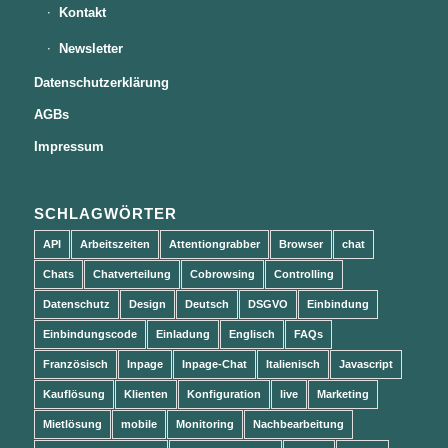
Kontakt
Newsletter
Datenschutzerklärung
AGBs
Impressum
SCHLAGWÖRTER
API
Arbeitszeiten
Attentiongrabber
Browser
chat
Chats
Chatverteilung
Cobrowsing
Controlling
Datenschutz
Design
Deutsch
DSGVO
Einbindung
Einbindungscode
Einladung
Englisch
FAQs
Französisch
Inpage
Inpage-Chat
Italienisch
Javascript
Kauflösung
Klienten
Konfiguration
live
Marketing
Mietlösung
mobile
Monitoring
Nachbearbeitung