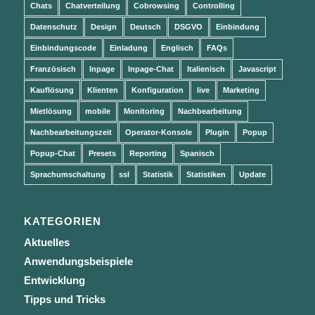
Chats
Chatverteilung
Cobrowsing
Controlling
Datenschutz
Design
Deutsch
DSGVO
Einbindung
Einbindungscode
Einladung
Englisch
FAQs
Französisch
Inpage
Inpage-Chat
Italienisch
Javascript
Kauflösung
Klienten
Konfiguration
live
Marketing
Mietlösung
mobile
Monitoring
Nachbearbeitung
Nachbearbeitungszeit
Operator-Konsole
Plugin
Popup
Popup-Chat
Presets
Reporting
Spanisch
Sprachumschaltung
ssl
Statistik
Statistiken
Update
KATEGORIEN
Aktuelles
Anwendungsbeispiele
Entwicklung
Tipps und Tricks