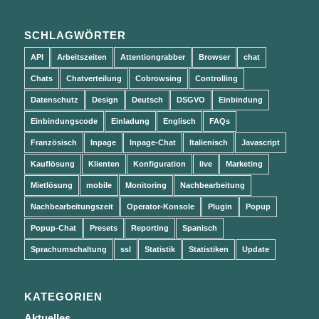
SCHLAGWÖRTER
API
Arbeitszeiten
Attentiongrabber
Browser
chat
Chats
Chatverteilung
Cobrowsing
Controlling
Datenschutz
Design
Deutsch
DSGVO
Einbindung
Einbindungscode
Einladung
Englisch
FAQs
Französisch
Inpage
Inpage-Chat
Italienisch
Javascript
Kauflösung
Klienten
Konfiguration
live
Marketing
Mietlösung
mobile
Monitoring
Nachbearbeitung
Nachbearbeitungszeit
Operator-Konsole
Plugin
Popup
Popup-Chat
Presets
Reporting
Spanisch
Sprachumschaltung
ssl
Statistik
Statistiken
Update
KATEGORIEN
Aktuelles