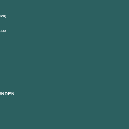
lick)
 Ära
UNDEN