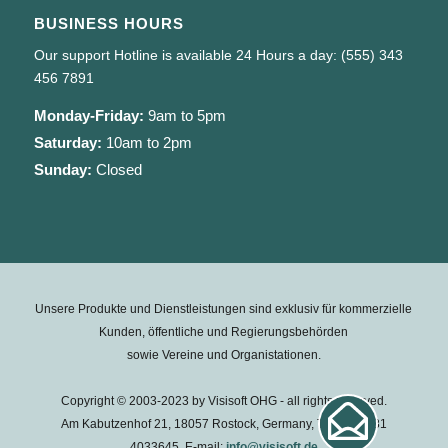
BUSINESS HOURS
Our support Hotline is available 24 Hours a day: (555) 343
456 7891
Monday-Friday:
9am to 5pm
Saturday:
10am to 2pm
Sunday:
Closed
Unsere Produkte und Dienstleistungen sind exklusiv für kommerzielle
Kunden, öffentliche und Regierungsbehörden
sowie Vereine und Organistationen.
Copyright © 2003-2023 by Visisoft OHG - all rights reserved.
Am Kabutzenhof 21, 18057 Rostock, Germany, Tel.: +49 381
4033645, E-mail:
info@visisoft.de