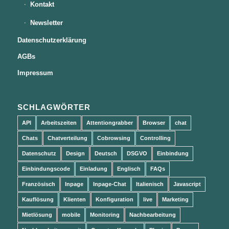
Kontakt
Newsletter
Datenschutzerklärung
AGBs
Impressum
SCHLAGWÖRTER
API
Arbeitszeiten
Attentiongrabber
Browser
chat
Chats
Chatverteilung
Cobrowsing
Controlling
Datenschutz
Design
Deutsch
DSGVO
Einbindung
Einbindungscode
Einladung
Englisch
FAQs
Französisch
Inpage
Inpage-Chat
Italienisch
Javascript
Kauflösung
Klienten
Konfiguration
live
Marketing
Mietlösung
mobile
Monitoring
Nachbearbeitung