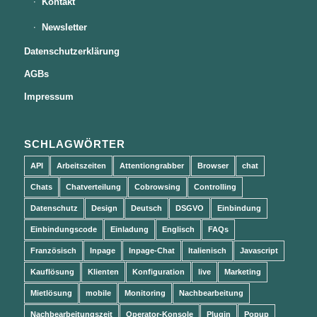
Kontakt
Newsletter
Datenschutzerklärung
AGBs
Impressum
SCHLAGWÖRTER
API
Arbeitszeiten
Attentiongrabber
Browser
chat
Chats
Chatverteilung
Cobrowsing
Controlling
Datenschutz
Design
Deutsch
DSGVO
Einbindung
Einbindungscode
Einladung
Englisch
FAQs
Französisch
Inpage
Inpage-Chat
Italienisch
Javascript
Kauflösung
Klienten
Konfiguration
live
Marketing
Mietlösung
mobile
Monitoring
Nachbearbeitung
Nachbearbeitungszeit
Operator-Konsole
Plugin
Popup