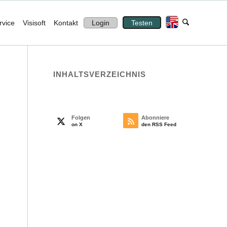
rvice
Visisoft
Kontakt
Login
Testen
INHALTS­VERZEICHNIS
Folgen
Abonniere
on X
den RSS Feed