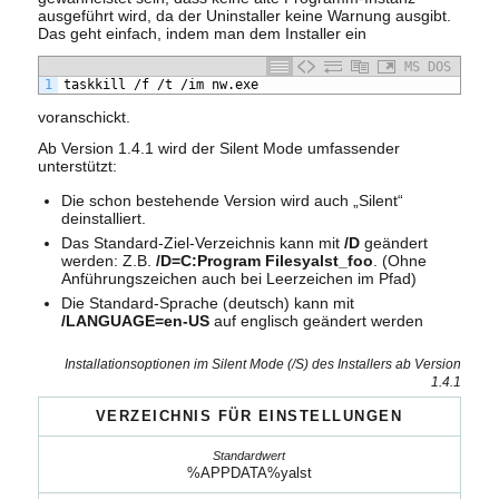
ausgeführt wird, da der Uninstaller keine Warnung ausgibt.
Das geht einfach, indem man dem Installer ein
MS DOS
1
taskkill /f /t /im nw.exe
voranschickt.
Ab Version 1.4.1 wird der Silent Mode umfassender
unterstützt:
Die schon bestehende Version wird auch „Silent“
deinstalliert.
Das Standard-Ziel-Verzeichnis kann mit
/D
geändert
werden: Z.B.
/D=C:Program Filesyalst_foo
. (Ohne
Anführungszeichen auch bei Leerzeichen im Pfad)
Die Standard-Sprache (deutsch) kann mit
/LANGUAGE=en-US
auf englisch geändert werden
Installationsoptionen im Silent Mode (/S) des Installers ab Version
1.4.1
VERZEICHNIS FÜR EINSTELLUNGEN
%APPDATA%yalst