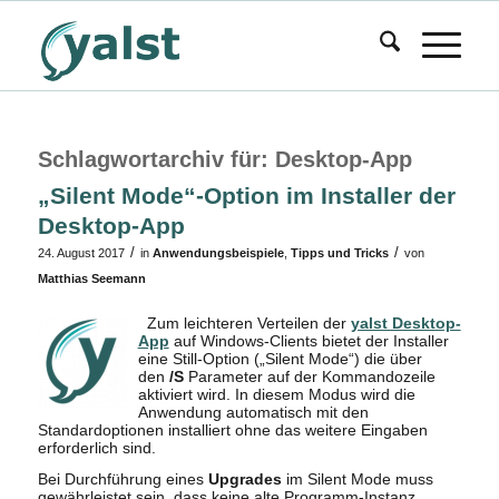
Schlagwortarchiv für:
Desktop-App
„Silent Mode“-Option im Installer der
Desktop-App
/
/
24. August 2017
in
Anwendungsbeispiele
,
Tipps und Tricks
von
Matthias Seemann
Zum leichteren Verteilen der
yalst Desktop-
App
auf Windows-Clients bietet der Installer
eine Still-Option („Silent Mode“) die über
den
/S
Parameter auf der Kommandozeile
aktiviert wird. In diesem Modus wird die
Anwendung automatisch mit den
Standardoptionen installiert ohne das weitere Eingaben
erforderlich sind.
Bei Durchführung eines
Upgrades
im Silent Mode muss
gewährleistet sein, dass keine alte Programm-Instanz