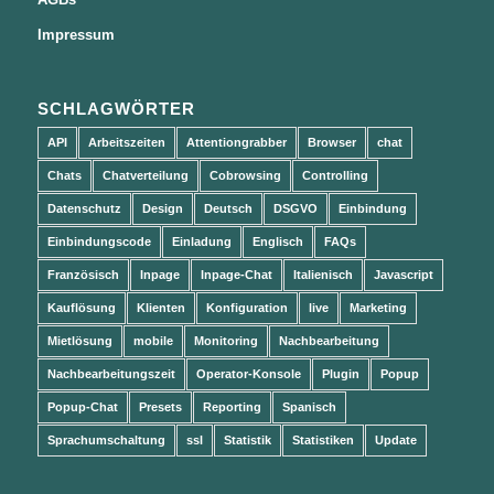
Impressum
SCHLAGWÖRTER
API
Arbeitszeiten
Attentiongrabber
Browser
chat
Chats
Chatverteilung
Cobrowsing
Controlling
Datenschutz
Design
Deutsch
DSGVO
Einbindung
Einbindungscode
Einladung
Englisch
FAQs
Französisch
Inpage
Inpage-Chat
Italienisch
Javascript
Kauflösung
Klienten
Konfiguration
live
Marketing
Mietlösung
mobile
Monitoring
Nachbearbeitung
Nachbearbeitungszeit
Operator-Konsole
Plugin
Popup
Popup-Chat
Presets
Reporting
Spanisch
Sprachumschaltung
ssl
Statistik
Statistiken
Update