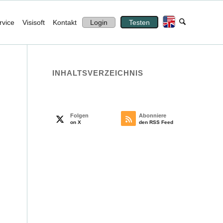
rvice
Visisoft
Kontakt
Login
Testen
INHALTS­VERZEICHNIS
Folgen
Abonniere
on X
den RSS Feed