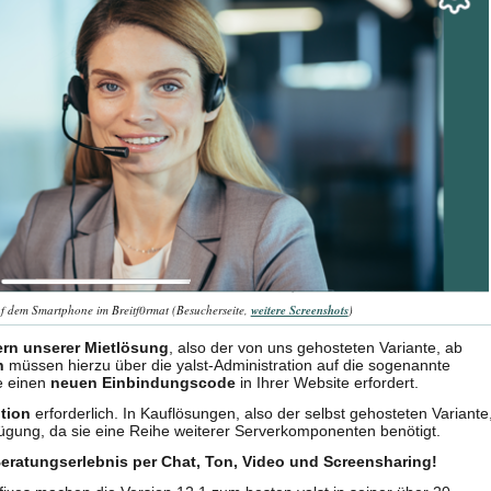
 dem Smartphone im Breitf0rmat (Besucherseite,
weitere Screenshots
)
ern unserer Mietlösung
, also der von uns gehosteten Variante, ab
n
müssen hierzu über die yalst-Administration auf die sogenannte
e einen
neuen Einbindungscode
in Ihrer Website erfordert.
tion
erforderlich. In Kauflösungen, also der selbst gehosteten Variante
rfügung, da sie eine Reihe weiterer Serverkomponenten benötigt.
eratungserlebnis per Chat, Ton, Video und Screensharing!