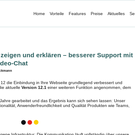
Home
Vorteile
Features
Preise
Aktuelles
Se
 zeigen und erklären – besserer Support mit
ideo-Chat
eckmann
 12 die Einbindung in Ihre Webseite grundlegend verbessert und
die aktuelle
Version 12.1
einer weiteren Funktion angenommen, dem
ahre gearbeitet und das Ergebnis kann sich sehen lassen: Unser
ionalität, Anwenderfreundlichkeit und Qualität Produkten wie Teams,
gene Infrastruktur: Die Kommunikation läuft vollständig über unsere