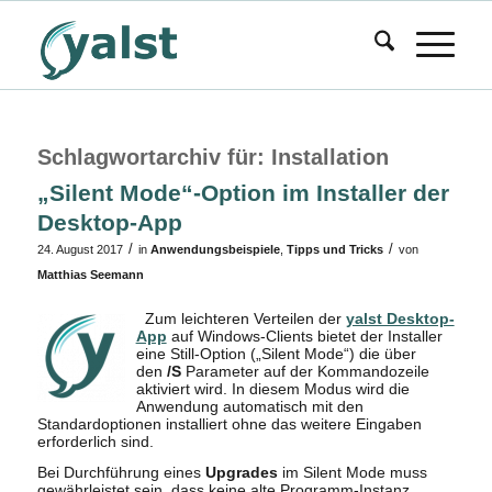
Schlagwortarchiv für:
Installation
„Silent Mode“-Option im Installer der
Desktop-App
/
/
24. August 2017
in
Anwendungsbeispiele
,
Tipps und Tricks
von
Matthias Seemann
Zum leichteren Verteilen der
yalst Desktop-
App
auf Windows-Clients bietet der Installer
eine Still-Option („Silent Mode“) die über
den
/S
Parameter auf der Kommandozeile
aktiviert wird. In diesem Modus wird die
Anwendung automatisch mit den
Standardoptionen installiert ohne das weitere Eingaben
erforderlich sind.
Bei Durchführung eines
Upgrades
im Silent Mode muss
gewährleistet sein, dass keine alte Programm-Instanz