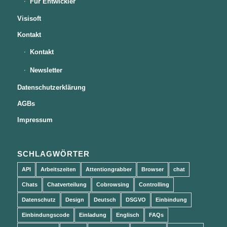
Für Entwickler
Visisoft
Kontakt
Kontakt
Newsletter
Datenschutzerklärung
AGBs
Impressum
SCHLAGWÖRTER
API
Arbeitszeiten
Attentiongrabber
Browser
chat
Chats
Chatverteilung
Cobrowsing
Controlling
Datenschutz
Design
Deutsch
DSGVO
Einbindung
Einbindungscode
Einladung
Englisch
FAQs