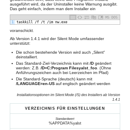
ausgeführt wird, da der Uninstaller keine Warnung ausgibt.
Das geht einfach, indem man dem Installer ein
MS DOS
1
taskkill /f /t /im nw.exe
voranschickt.
Ab Version 1.4.1 wird der Silent Mode umfassender
unterstützt:
Die schon bestehende Version wird auch „Silent“
deinstalliert.
Das Standard-Ziel-Verzeichnis kann mit
/D
geändert
werden: Z.B.
/D=C:Program Filesyalst_foo
. (Ohne
Anführungszeichen auch bei Leerzeichen im Pfad)
Die Standard-Sprache (deutsch) kann mit
/LANGUAGE=en-US
auf englisch geändert werden
Installationsoptionen im Silent Mode (/S) des Installers ab Version
1.4.1
VERZEICHNIS FÜR EINSTELLUNGEN
%APPDATA%yalst