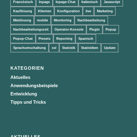
Französisch
Inpage
Inpage-Chat
Italienisch
Javascript
Kauflösung
Klienten
Konfiguration
live
Marketing
Mietlösung
mobile
Monitoring
Nachbearbeitung
Nachbearbeitungszeit
Operator-Konsole
Plugin
Popup
Popup-Chat
Presets
Reporting
Spanisch
Sprachumschaltung
ssl
Statistik
Statistiken
Update
KATEGORIEN
Aktuelles
Anwendungsbeispiele
Entwicklung
Tipps und Tricks
AKTUELLES