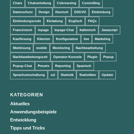
Chats
Chatverteilung
Cobrowsing
Controlling
Datenschutz
Design
Deutsch
DSGVO
Einbindung
Einbindungscode
Einladung
Englisch
FAQs
Französisch
Inpage
Inpage-Chat
Italienisch
Javascript
Kauflösung
Klienten
Konfiguration
live
Marketing
Mietlösung
mobile
Monitoring
Nachbearbeitung
Nachbearbeitungszeit
Operator-Konsole
Plugin
Popup
Popup-Chat
Presets
Reporting
Spanisch
Sprachumschaltung
ssl
Statistik
Statistiken
Update
KATEGORIEN
Aktuelles
Anwendungsbeispiele
Entwicklung
Tipps und Tricks