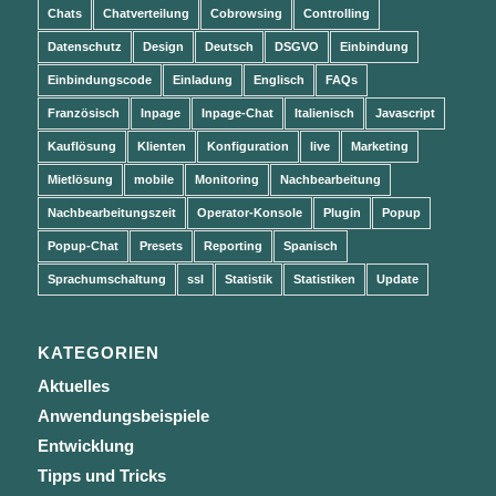
Chats
Chatverteilung
Cobrowsing
Controlling
Datenschutz
Design
Deutsch
DSGVO
Einbindung
Einbindungscode
Einladung
Englisch
FAQs
Französisch
Inpage
Inpage-Chat
Italienisch
Javascript
Kauflösung
Klienten
Konfiguration
live
Marketing
Mietlösung
mobile
Monitoring
Nachbearbeitung
Nachbearbeitungszeit
Operator-Konsole
Plugin
Popup
Popup-Chat
Presets
Reporting
Spanisch
Sprachumschaltung
ssl
Statistik
Statistiken
Update
KATEGORIEN
Aktuelles
Anwendungsbeispiele
Entwicklung
Tipps und Tricks