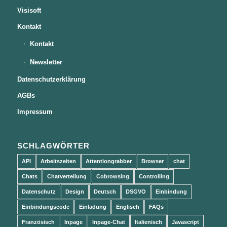
Visisoft
Kontakt
Kontakt
Newsletter
Datenschutzerklärung
AGBs
Impressum
SCHLAGWÖRTER
API
Arbeitszeiten
Attentiongrabber
Browser
chat
Chats
Chatverteilung
Cobrowsing
Controlling
Datenschutz
Design
Deutsch
DSGVO
Einbindung
Einbindungscode
Einladung
Englisch
FAQs
Französisch
Inpage
Inpage-Chat
Italienisch
Javascript