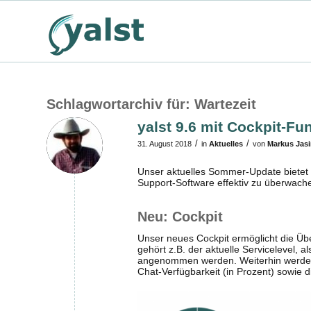
Schlagwortarchiv für:
Wartezeit
yalst 9.6 mit Cockpit-F
/
/
31. August 2018
in
Aktuelles
von
Markus Jasi
Unser aktuelles Sommer-Update bietet I
Support-Software effektiv zu überwache
Neu: Cockpit
Unser neues Cockpit ermöglicht die Ü
gehört z.B. der aktuelle Servicelevel, a
angenommen werden. Weiterhin werden u
Chat-Verfügbarkeit (in Prozent) sowie d