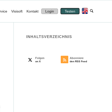
rvice
Visisoft
Kontakt
Login
Testen
INHALTS­VERZEICHNIS
Folgen
Abonniere
on X
den RSS Feed