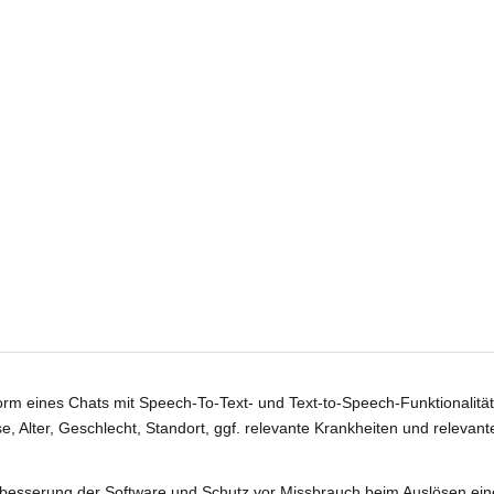
orm eines Chats mit Speech-To-Text- und Text-to-Speech-Funktionalität 
, Alter, Geschlecht, Standort, ggf. relevante Krankheiten und relevan
besserung der Software und Schutz vor Missbrauch beim Auslösen ein