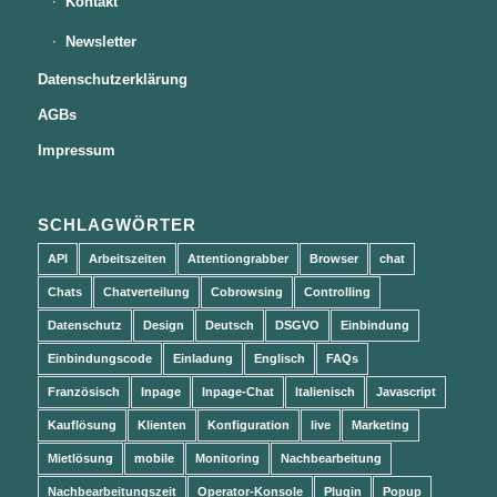
Kontakt
Newsletter
Datenschutzerklärung
AGBs
Impressum
SCHLAGWÖRTER
API
Arbeitszeiten
Attentiongrabber
Browser
chat
Chats
Chatverteilung
Cobrowsing
Controlling
Datenschutz
Design
Deutsch
DSGVO
Einbindung
Einbindungscode
Einladung
Englisch
FAQs
Französisch
Inpage
Inpage-Chat
Italienisch
Javascript
Kauflösung
Klienten
Konfiguration
live
Marketing
Mietlösung
mobile
Monitoring
Nachbearbeitung
Nachbearbeitungszeit
Operator-Konsole
Plugin
Popup