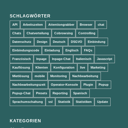
SCHLAGWÖRTER
API
Arbeitszeiten
Attentiongrabber
Browser
chat
Chats
Chatverteilung
Cobrowsing
Controlling
Datenschutz
Design
Deutsch
DSGVO
Einbindung
Einbindungscode
Einladung
Englisch
FAQs
Französisch
Inpage
Inpage-Chat
Italienisch
Javascript
Kauflösung
Klienten
Konfiguration
live
Marketing
Mietlösung
mobile
Monitoring
Nachbearbeitung
Nachbearbeitungszeit
Operator-Konsole
Plugin
Popup
Popup-Chat
Presets
Reporting
Spanisch
Sprachumschaltung
ssl
Statistik
Statistiken
Update
KATEGORIEN