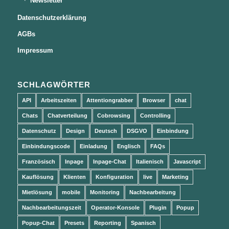
Newsletter
Datenschutzerklärung
AGBs
Impressum
SCHLAGWÖRTER
API
Arbeitszeiten
Attentiongrabber
Browser
chat
Chats
Chatverteilung
Cobrowsing
Controlling
Datenschutz
Design
Deutsch
DSGVO
Einbindung
Einbindungscode
Einladung
Englisch
FAQs
Französisch
Inpage
Inpage-Chat
Italienisch
Javascript
Kauflösung
Klienten
Konfiguration
live
Marketing
Mietlösung
mobile
Monitoring
Nachbearbeitung
Nachbearbeitungszeit
Operator-Konsole
Plugin
Popup
Popup-Chat
Presets
Reporting
Spanisch