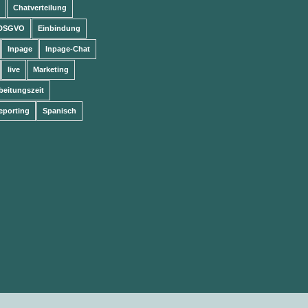
Chatverteilung
DSGVO
Einbindung
Inpage
Inpage-Chat
live
Marketing
beitungszeit
eporting
Spanisch