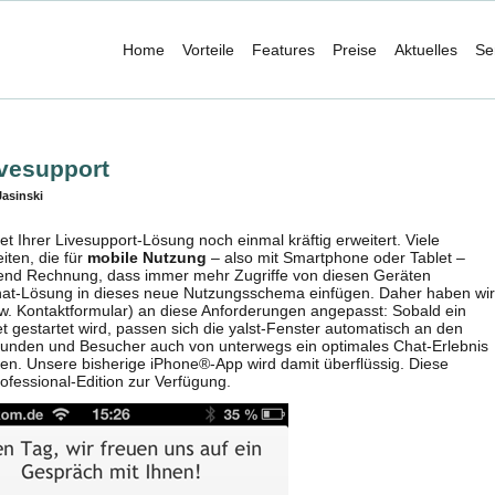
Home
Vorteile
Features
Preise
Aktuelles
Se
ivesupport
asinski
t Ihrer Livesupport-Lösung noch einmal kräftig erweitert. Viele
ten, die für
mobile
Nutzung
– also mit Smartphone oder Tablet –
rend Rechnung, dass immer mehr Zugriffe von diesen Geräten
e Chat-Lösung in dieses neue Nutzungsschema einfügen. Daher haben wir
zw. Kontaktformular) an diese Anforderungen angepasst: Sobald ein
gestartet wird, passen sich die yalst-Fenster automatisch an den
e Kunden und Besucher auch von unterwegs ein optimales Chat-Erlebnis
en. Unsere bisherige iPhone®-App wird damit überflüssig. Diese
ofessional-Edition zur Verfügung.