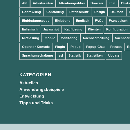
API
Arbeitszeiten
Attentiongrabber
Browser
chat
Chats
Cobrowsing
Controlling
Datenschutz
Design
Deutsch
Einbindungscode
Einladung
Englisch
FAQs
Französisch
Italienisch
Javascript
Kauflösung
Klienten
Konfiguration
Mietlösung
mobile
Monitoring
Nachbearbeitung
Nachbear
Operator-Konsole
Plugin
Popup
Popup-Chat
Presets
R
Sprachumschaltung
ssl
Statistik
Statistiken
Update
KATEGORIEN
Aktuelles
Anwendungsbeispiele
Entwicklung
Tipps und Tricks