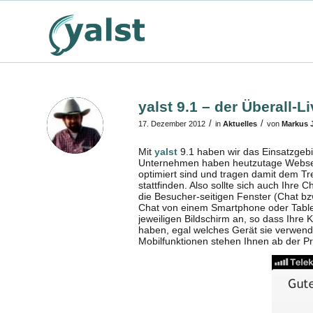
yalst 9.1 – der Überall-L
/
/
17. Dezember 2012
in
Aktuelles
von
Markus J
Mit
yalst
9.1 haben wir das Einsatzgebie
Unternehmen haben heutzutage Websei
optimiert sind und tragen damit dem T
stattfinden. Also sollte sich auch Ihr
die Besucher-seitigen Fenster (Chat b
Chat von einem Smartphone oder Tablet 
jeweiligen Bildschirm an, so dass Ihr
haben, egal welches Gerät sie verwend
Mobilfunktionen stehen Ihnen ab der Pr