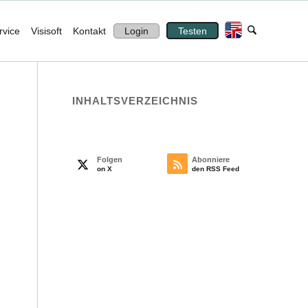
rvice
Visisoft
Kontakt
Login
Testen
INHALTS­VERZEICHNIS
Folgen
Abonniere
on X
den RSS Feed