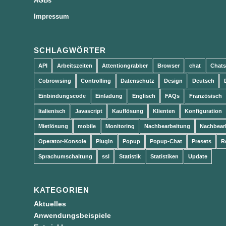
AGBs
Impressum
SCHLAGWÖRTER
API
Arbeitszeiten
Attentiongrabber
Browser
chat
Chats
Cobrowsing
Controlling
Datenschutz
Design
Deutsch
Einbindungscode
Einladung
Englisch
FAQs
Französisch
Italienisch
Javascript
Kauflösung
Klienten
Konfiguration
Mietlösung
mobile
Monitoring
Nachbearbeitung
Nachbear
Operator-Konsole
Plugin
Popup
Popup-Chat
Presets
R
Sprachumschaltung
ssl
Statistik
Statistiken
Update
KATEGORIEN
Aktuelles
Anwendungsbeispiele