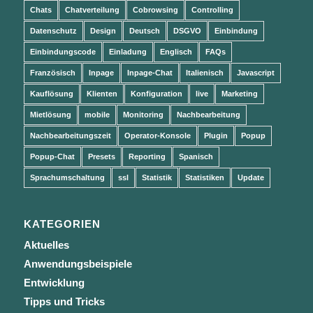
Chats
Chatverteilung
Cobrowsing
Controlling
Datenschutz
Design
Deutsch
DSGVO
Einbindung
Einbindungscode
Einladung
Englisch
FAQs
Französisch
Inpage
Inpage-Chat
Italienisch
Javascript
Kauflösung
Klienten
Konfiguration
live
Marketing
Mietlösung
mobile
Monitoring
Nachbearbeitung
Nachbearbeitungszeit
Operator-Konsole
Plugin
Popup
Popup-Chat
Presets
Reporting
Spanisch
Sprachumschaltung
ssl
Statistik
Statistiken
Update
KATEGORIEN
Aktuelles
Anwendungsbeispiele
Entwicklung
Tipps und Tricks