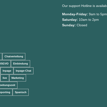
Our support Hotline is availa
Monday-Friday:
9am to 5p
Saturday:
10am to 2pm
Sunday:
Closed
Chatverteilung
DSGVO
Einbindung
Inpage
Inpage-Chat
live
Marketing
beitungszeit
eporting
Spanisch