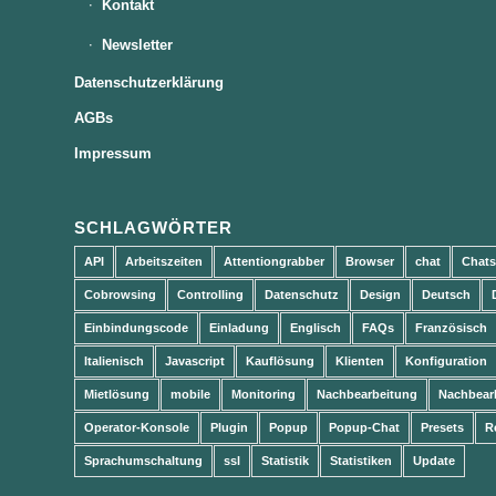
Kontakt
Newsletter
Datenschutzerklärung
AGBs
Impressum
SCHLAGWÖRTER
API
Arbeitszeiten
Attentiongrabber
Browser
chat
Chats
Cobrowsing
Controlling
Datenschutz
Design
Deutsch
Einbindungscode
Einladung
Englisch
FAQs
Französisch
Italienisch
Javascript
Kauflösung
Klienten
Konfiguration
Mietlösung
mobile
Monitoring
Nachbearbeitung
Nachbear
Operator-Konsole
Plugin
Popup
Popup-Chat
Presets
R
Sprachumschaltung
ssl
Statistik
Statistiken
Update