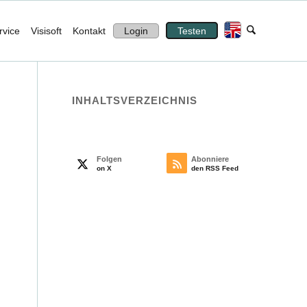
rvice
Visisoft
Kontakt
Login
Testen
INHALTS­VERZEICHNIS
Folgen
Abonniere
on X
den RSS Feed