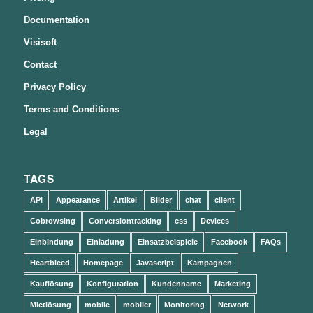
Documentation
Visisoft
Contact
Privacy Policy
Terms and Conditions
Legal
TAGS
API
Appearance
Artikel
Bilder
chat
client
Cobrowsing
Conversiontracking
css
Devices
Einbindung
Einladung
Einsatzbeispiele
Facebook
FAQs
Heartbleed
Homepage
Javascript
Kampagnen
Kauflösung
Konfiguration
Kundenname
Marketing
Mietlösung
mobile
mobiler
Monitoring
Network