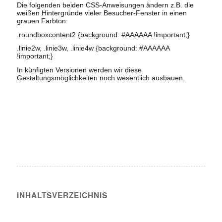
Die folgenden beiden CSS-Anweisungen ändern z.B. die
weißen Hintergründe vieler Besucher-Fenster in einen
grauen Farbton:
.roundboxcontent2 {background: #AAAAAA !important;}
.linie2w, .linie3w, .linie4w {background: #AAAAAA
!important;}
In künfigten Versionen werden wir diese
Gestaltungsmöglichkeiten noch wesentlich ausbauen.
INHALTS­VERZEICHNIS